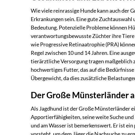
Wie viele reinrassige Hunde kann auch der G
Erkrankungen sein. Eine gute Zuchtauswahl u
Bedeutung. Potenzielle Probleme können Hüf
verantwortungsbewusste Züchter ihre Tiere
wie Progressive Retinaatrophie (PRA) könne
Regel zwischen 10 und 14 Jahren. Eine aus
tierärztliche Versorgung tragen maßgeblich
hochwertiges Futter, das auf die Bedürfniss
Übergewicht, da dies zusätzliche Belastung
Der Große Münsterländer a
Als Jagdhund ist der Große Münsterländer ei
Apportierfähigkeiten, seine weite Suche und 
und am Wasser ist bemerkenswert. Er ist ein
vorsteht, um dem Jäger die Nachsuche zu erm