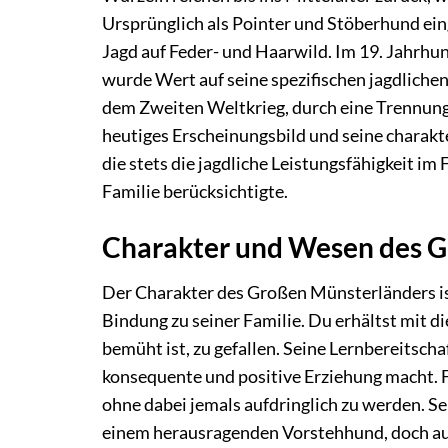
Ursprünglich als Pointer und Stöberhund eing
Jagd auf Feder- und Haarwild. Im 19. Jahrhun
wurde Wert auf seine spezifischen jagdliche
dem Zweiten Weltkrieg, durch eine Trennun
heutiges Erscheinungsbild und seine charakte
die stets die jagdliche Leistungsfähigkeit im
Familie berücksichtigte.
Charakter und Wesen des 
Der Charakter des Großen Münsterländers ist
Bindung zu seiner Familie. Du erhältst mit d
bemüht ist, zu gefallen. Seine Lernbereitscha
konsequente und positive Erziehung macht. F
ohne dabei jemals aufdringlich zu werden. S
einem herausragenden Vorstehhund, doch auc