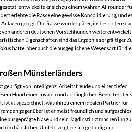
esetzt, entwickelte er sich zu einem wahren Allrounder fü
dert erlebte die Rasse eine gewisse Konsolidierung, und e
n Anlagen gelegt. Die Rasse wurde später, insbesondere na
g von anderen deutschen Vorstehhunden weiterentwickelt.
ristischen Eigenschaften sind das Ergebnis sorgfältiger Z
 Fokus hatte, aber auch die ausgeglichene Wesensart für die
Großen Münsterländers
 geprägt von Intelligenz, Arbeitsfreude und einer tiefen
iesem Hund einen loyalen und anhänglichen Begleiter, der 
ft ist ausgezeichnet, was ihn zu einem idealen Partner für
remden gegenüber ist er meist freundlich und aufgeschlos
eine ausgeprägte Nase und sein Jagdinstinkt machen ihn zu
h im häuslichen Umfeld zeigt er sich geduldig und