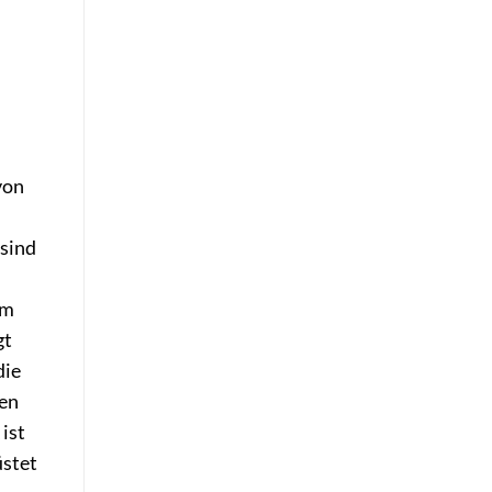
von
 sind
em
gt
die
gen
ist
üstet