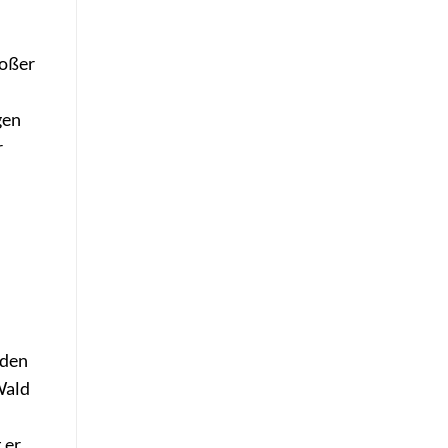
roßer
gen
r
nden
Wald
 er