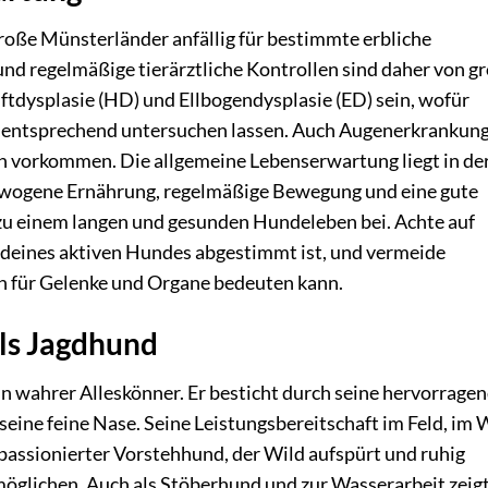
roße Münsterländer anfällig für bestimmte erbliche
nd regelmäßige tierärztliche Kontrollen sind daher von g
tdysplasie (HD) und Ellbogendysplasie (ED) sein, wofür
 entsprechend untersuchen lassen. Auch Augenerkrankun
n vorkommen. Die allgemeine Lebenserwartung liegt in de
gewogene Ernährung, regelmäßige Bewegung und eine gute
 zu einem langen und gesunden Hundeleben bei. Achte auf
e deines aktiven Hundes abgestimmt ist, und vermeide
en für Gelenke und Organe bedeuten kann.
ls Jagdhund
n wahrer Alleskönner. Er besticht durch seine hervorrage
seine feine Nase. Seine Leistungsbereitschaft im Feld, im 
 passionierter Vorstehhund, der Wild aufspürt und ruhig
öglichen. Auch als Stöberhund und zur Wasserarbeit zeigt