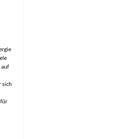
ergie
ele
 auf
 sich
 für