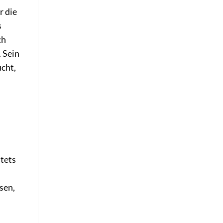
r die
s
ch
 Sein
ucht,
stets
sen,