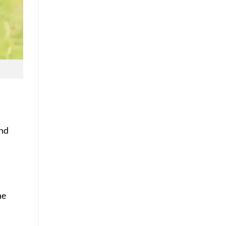
und
ne