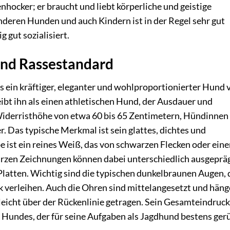
enhocker; er braucht und liebt körperliche und geistige
anderen Hunden und auch Kindern ist in der Regel sehr gut
 gut sozialisiert.
und Rassestandard
s ein kräftiger, eleganter und wohlproportionierter Hund 
ibt ihn als einen athletischen Hund, der Ausdauer und
 Widerristhöhe von etwa 60 bis 65 Zentimetern, Hündinnen
r. Das typische Merkmal ist sein glattes, dichtes und
 ist ein reines Weiß, das von schwarzen Flecken oder ein
rzen Zeichnungen können dabei unterschiedlich ausgeprä
Platten. Wichtig sind die typischen dunkelbraunen Augen, 
 verleihen. Auch die Ohren sind mittelangesetzt und hän
eicht über der Rückenlinie getragen. Sein Gesamteindruck 
n Hundes, der für seine Aufgaben als Jagdhund bestens ger